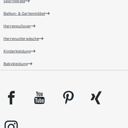
Sportgeräte
Balkon- & Gartenmöbel
Herrenpullover
Herrenunterwäsche
Kinderkleidung
Babykleidung
facebook
youtube
pinterest
xing
instagram