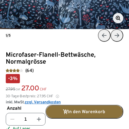
1/5
Microfaser-Flanell-Bettwäsche,
Normalgrösse
(64)
-3%
27.00
27.95
CHF
CHF
30-Tage-Bestpreis:
27.95
CHF
inkl. MwSt.
zzgl. Versandkosten
Anzahl
In den Warenkorb
Auf Lager