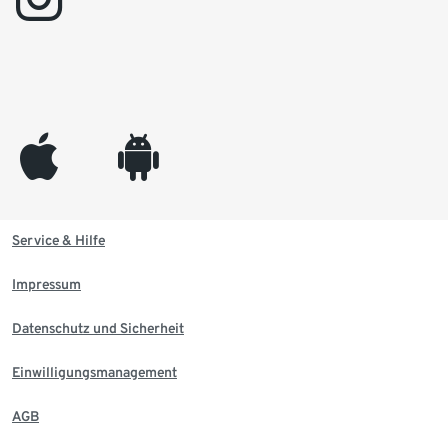
appleinc
android
Service & Hilfe
Impressum
Datenschutz und Sicherheit
Einwilligungsmanagement
AGB