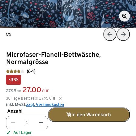
1/5
Microfaser-Flanell-Bettwäsche,
Normalgrösse
(64)
-3%
27.00
27.95
CHF
CHF
30-Tage-Bestpreis:
27.95
CHF
inkl. MwSt.
zzgl. Versandkosten
Anzahl
In den Warenkorb
Auf Lager