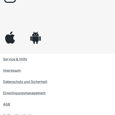
appleinc
android
Service & Hilfe
Impressum
Datenschutz und Sicherheit
Einwilligungsmanagement
AGB