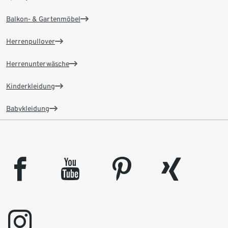
Balkon- & Gartenmöbel
Herrenpullover
Herrenunterwäsche
Kinderkleidung
Babykleidung
facebook
youtube
pinterest
xing
instagram