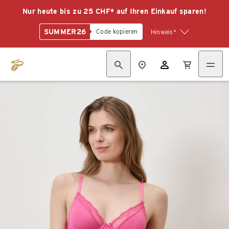
Nur heute bis zu 25 CHF* auf Ihren Einkauf sparen!
SUMMER26
Code kopieren
Hinweis*