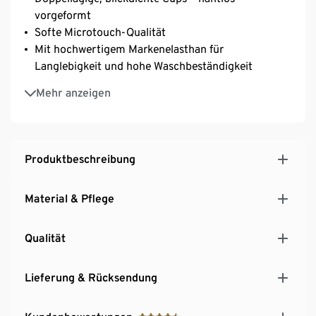
vorgeformt
Softe Microtouch-Qualität
Mit hochwertigem Markenelasthan für
Langlebigkeit und hohe Waschbeständigkeit
Optimale Passform: Träger- und Verschlussbreite
Mehr anzeigen
proportional an Cup-Grösse angepasst
Längenverstellbare Träger
3-fach verstellbarer SoftSeal®-Häkchenverschluss
Produktbeschreibung
Material & Pflege
Qualität
Lieferung & Rücksendung