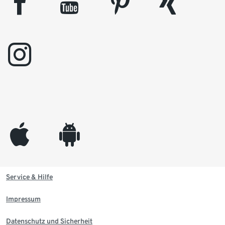
facebook
youtube
pinterest
xing
instagram
appleinc
android
Service & Hilfe
Impressum
Datenschutz und Sicherheit