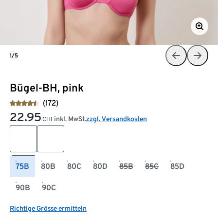
1/5
Bügel-BH, pink
(172)
22.95
inkl. MwSt.
zzgl. Versandkosten
CHF
75B
80B
80C
80D
85B
85C
85D
90B
90C
Richtige Grösse ermitteln