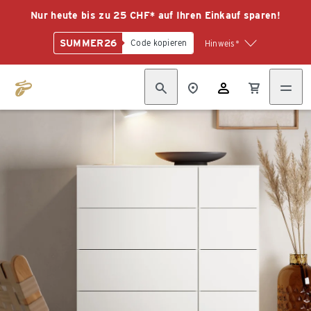
Nur heute bis zu 25 CHF* auf Ihren Einkauf sparen!
SUMMER26
Code kopieren
Hinweis*