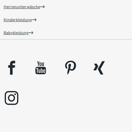
Herrenunterwäsche
Kinderkleidung
Babykleidung
facebook
youtube
pinterest
xing
instagram