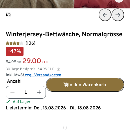
1/2
Winterjersey-Bettwäsche, Normalgrösse
(106)
-47%
29.00
54.95
CHF
CHF
30-Tage-Bestpreis:
54.95
CHF
inkl. MwSt.
zzgl. Versandkosten
Anzahl
In den Warenkorb
Auf Lager
Liefertermin:
Do., 13.08.2026 - Di., 18.08.2026