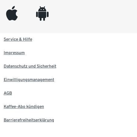
appleinc
android
Service & Hilfe
Impressum
Datenschutz und Sicherheit
Einwilligungsmanagement
AGB
Kaffee-Abo kündigen
Barrierefreiheitserklärung