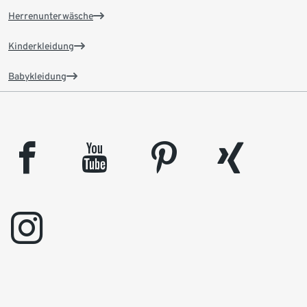
Herrenunterwäsche
Kinderkleidung
Babykleidung
facebook
youtube
pinterest
xing
instagram