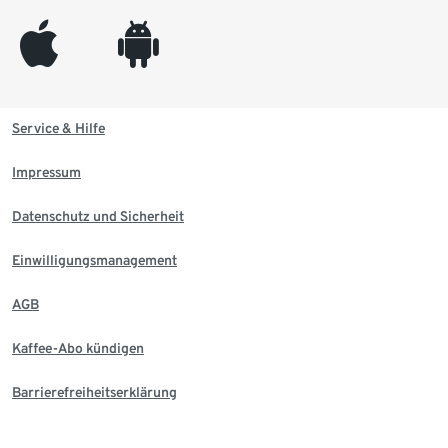
appleinc
android
Service & Hilfe
Impressum
Datenschutz und Sicherheit
Einwilligungsmanagement
AGB
Kaffee-Abo kündigen
Barrierefreiheitserklärung