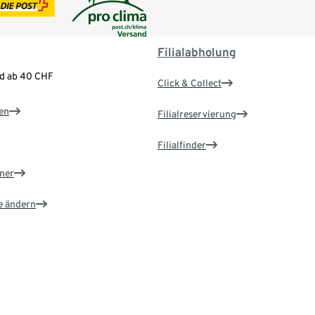
Filialabholung
nd ab 40 CHF
Click & Collect
en
Filialreservierung
Filialfinder
ner
e ändern