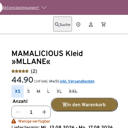
Aktionsbedingungen*
Suche
MAMALICIOUS Kleid
»MLLANE«
(2)
44.90
inkl. MwSt.
inkl. Versandkosten
CHF
XS
S
M
L
XL
XXL
Anzahl
In den Warenkorb
Wenige verfügbar
Liefertermin:
Mi., 12.08.2026 - Mo., 17.08.2026