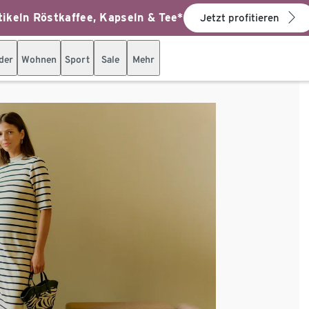
ikeln Röstkaffee, Kapseln & Tee*
Jetzt profitieren
der
Wohnen
Sport
Sale
Mehr