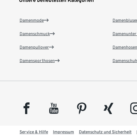
Unsere beliebtesten Kategorien
Damenmode
Damenbluse
Damenschmuck
Damenunter
Damenpullover
Damenhose
Damensporthosen
Damenschuh
facebook
youtube
pinterest
xing
insta
Service & Hilfe
Impressum
Datenschutz und Sicherheit