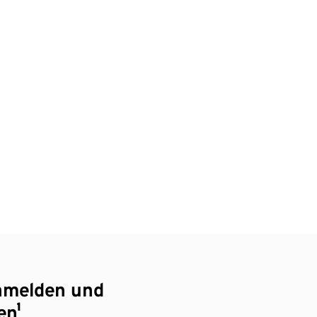
nmelden und
en¹