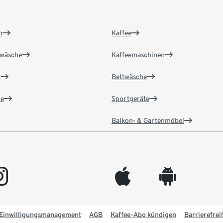
n
Kaffee
wäsche
Kaffeemaschinen
n
Bettwäsche
e
Sportgeräte
Balkon- & Gartenmöbel
gram
appleinc
android
Einwilligungsmanagement
AGB
Kaffee-Abo kündigen
Barrierefrei