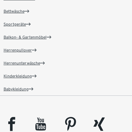
Bettwäsche
Sportgeräte
Balkon- & Gartenmöbel
Herrenpullover
Herrenunterwäsche
Kinderkleidung
Babykleidung
facebook
youtube
pinterest
xing