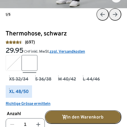
1/5
Thermohose, schwarz
(697)
29.95
inkl. MwSt.
zzgl. Versandkosten
CHF
XS 32/34
S 36/38
M 40/42
L 44/46
XL 48/50
Richtige Grösse ermitteln
Anzahl
In den Warenkorb