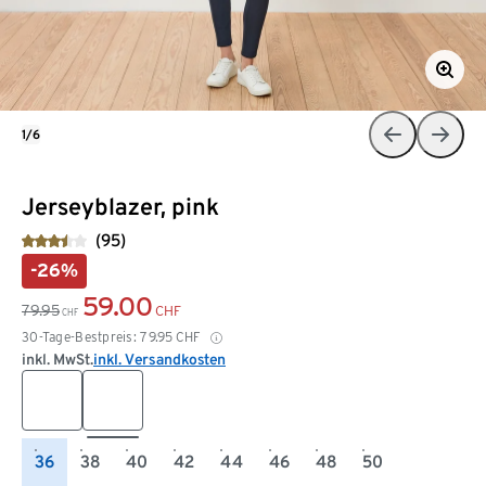
1/6
Jerseyblazer, pink
(95)
-26%
59.00
79.95
CHF
CHF
30-Tage-Bestpreis:
79.95
CHF
inkl. MwSt.
inkl. Versandkosten
36
38
40
42
44
46
48
50