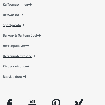
Kaffeemaschinen
Bettwäsche
Sportgeräte
Balkon- & Gartenmöbel
Herrenpullover
Herrenunterwäsche
Kinderkleidung
Babykleidung
facebook
youtube
pinterest
xing