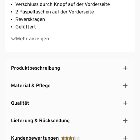
Verschluss durch Knopf auf der Vorderseite
2 Paspeltaschen auf der Vorderseite
Reverskragen
Gefüttert
Rückseite mit Teilungsnaht und Saumschlitz
Mehr anzeigen
Knopf in Hornoptik
Ärmelabschluss mit dekorativer Knopfleiste
Mit Elasthan: formbeständig, perfekter Sitz, hoher
Tragekomfort
Produktbeschreibung
Dieser Blazer beinhaltet Fasern aus nachhaltigem
Holz.
Material & Pflege
Qualität
Lieferung & Rücksendung
Kundenbewertungen