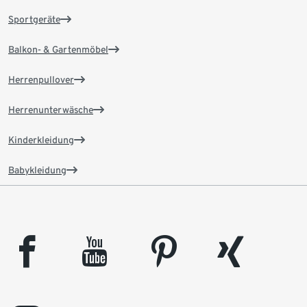
Sportgeräte
Balkon- & Gartenmöbel
Herrenpullover
Herrenunterwäsche
Kinderkleidung
Babykleidung
facebook
youtube
pinterest
xing