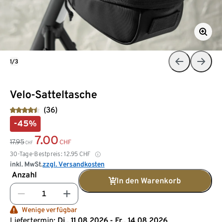
1/3
Velo-Satteltasche
(36)
-45%
7.00
17.95
CHF
CHF
30-Tage-Bestpreis:
12.95
CHF
inkl. MwSt.
zzgl. Versandkosten
Anzahl
In den Warenkorb
Wenige verfügbar
Liefertermin:
Di., 11.08.2026 - Fr., 14.08.2026