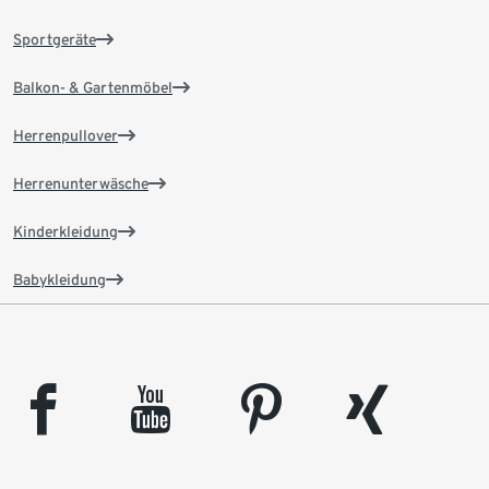
Sportgeräte
Balkon- & Gartenmöbel
Herrenpullover
Herrenunterwäsche
Kinderkleidung
Babykleidung
facebook
youtube
pinterest
xing