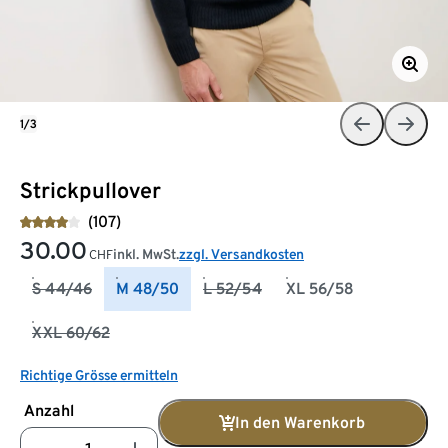
1/3
Strickpullover
(107)
30.00
inkl. MwSt.
zzgl. Versandkosten
CHF
S 44/46
M 48/50
L 52/54
XL 56/58
XXL 60/62
Richtige Grösse ermitteln
Anzahl
In den Warenkorb