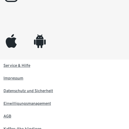
appleinc
android
Service & Hilfe
Impressum
Datenschutz und Sicherheit
Einwilligungsmanagement
AGB
Kaffee-Abo kündigen