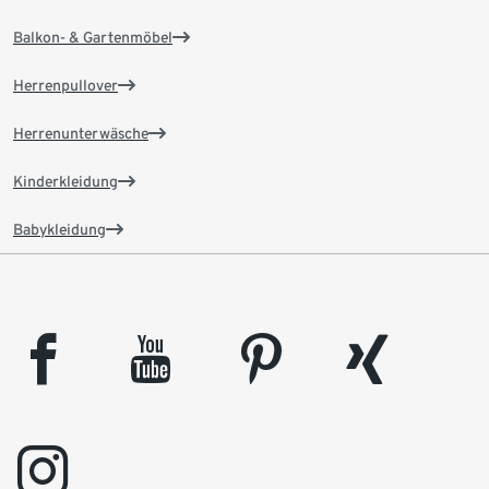
Balkon- & Gartenmöbel
Herrenpullover
Herrenunterwäsche
Kinderkleidung
Babykleidung
facebook
youtube
pinterest
xing
instagram