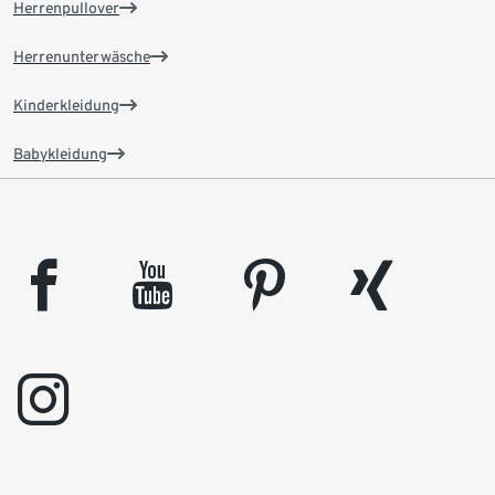
Herrenpullover
Herrenunterwäsche
Kinderkleidung
Babykleidung
facebook
youtube
pinterest
xing
instagram