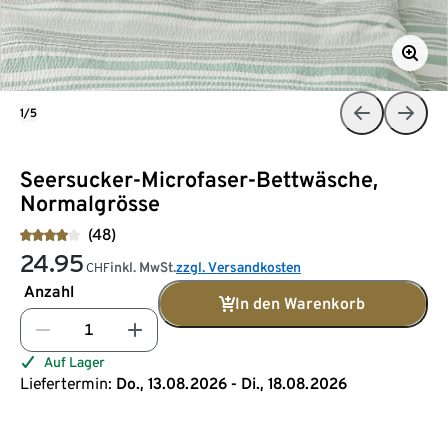
1/5
Seersucker-Microfaser-Bettwäsche,
Normalgrösse
(48)
24.95
inkl. MwSt.
zzgl. Versandkosten
CHF
Anzahl
In den Warenkorb
Auf Lager
Liefertermin:
Do., 13.08.2026 - Di., 18.08.2026