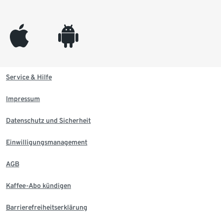
appleinc
android
Service & Hilfe
Impressum
Datenschutz und Sicherheit
Einwilligungsmanagement
AGB
Kaffee-Abo kündigen
Barrierefreiheitserklärung