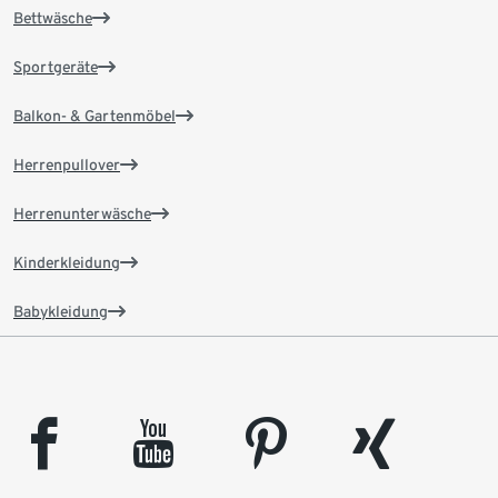
Bettwäsche
Sportgeräte
Balkon- & Gartenmöbel
Herrenpullover
Herrenunterwäsche
Kinderkleidung
Babykleidung
facebook
youtube
pinterest
xing