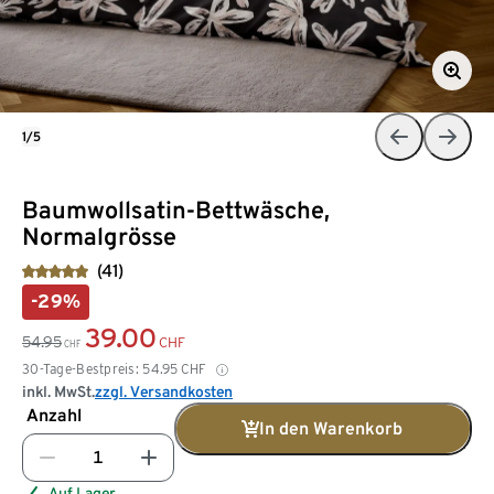
1/5
Baumwollsatin-Bettwäsche,
Normalgrösse
(41)
-29%
39.00
54.95
CHF
CHF
30-Tage-Bestpreis:
54.95
CHF
inkl. MwSt.
zzgl. Versandkosten
Anzahl
In den Warenkorb
Auf Lager