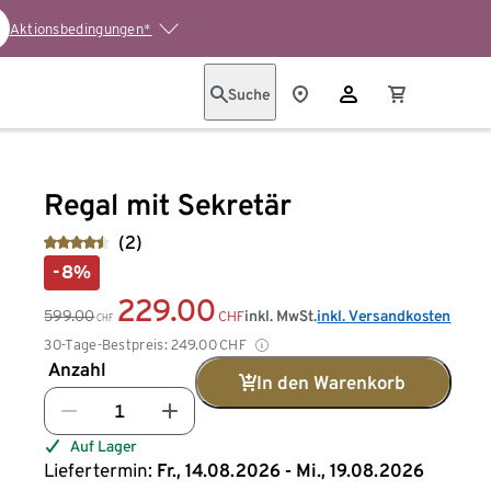
Aktionsbedingungen*
Suche
Regal mit Sekretär
(2)
-8%
229.00
599.00
inkl. MwSt.
inkl. Versandkosten
CHF
CHF
30-Tage-Bestpreis:
249.00
CHF
Anzahl
In den Warenkorb
Auf Lager
Liefertermin:
Fr., 14.08.2026 - Mi., 19.08.2026