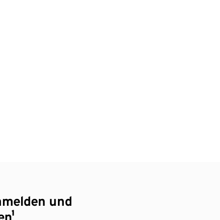
nmelden und
en¹