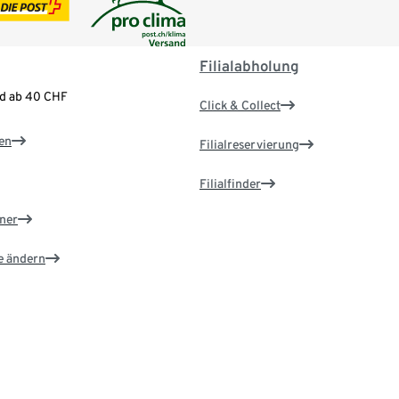
Filialabholung
nd ab 40 CHF
Click & Collect
en
Filialreservierung
Filialfinder
ner
e ändern