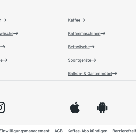
n
Kaffee
wäsche
Kaffeemaschinen
n
Bettwäsche
e
Sportgeräte
Balkon- & Gartenmöbel
gram
appleinc
android
Einwilligungsmanagement
AGB
Kaffee-Abo kündigen
Barrierefrei