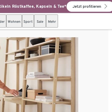
ikeln Röstkaffee, Kapseln & Tee*
Jetzt profitieren
der
Wohnen
Sport
Sale
Mehr