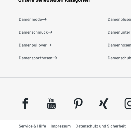
Unsere beliebtesten Kategorien
Damenmode
Damenbluse
Damenschmuck
Damenunter
Damenpullover
Damenhose
Damensporthosen
Damenschuh
facebook
youtube
pinterest
xing
insta
Service & Hilfe
Impressum
Datenschutz und Sicherheit