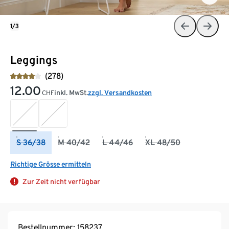
1/3
Leggings
(278)
12.00
inkl. MwSt.
zzgl. Versandkosten
CHF
S 36/38
M 40/42
L 44/46
XL 48/50
Richtige Grösse ermitteln
Zur Zeit nicht verfügbar
Bestellnummer: 158237