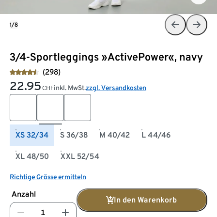
1/8
3/4-Sportleggings »ActivePower«, navy
(298)
22.95
inkl. MwSt.
zzgl. Versandkosten
CHF
XS 32/34
S 36/38
M 40/42
L 44/46
XL 48/50
XXL 52/54
Richtige Grösse ermitteln
Anzahl
In den Warenkorb