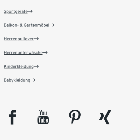
Sportgeräte
Balkon- & Gartenmöbel
Herrenpullover
Herrenunterwäsche
Kinderkleidung
Babykleidung
facebook
youtube
pinterest
xing