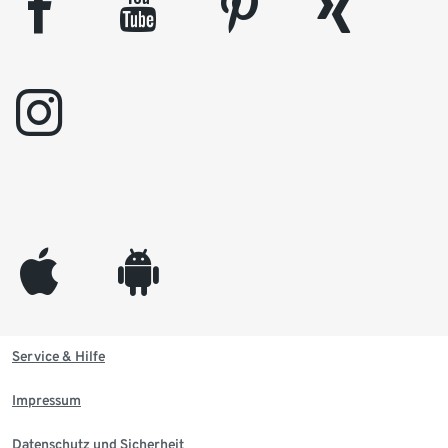
facebook
youtube
pinterest
xing
instagram
appleinc
android
Service & Hilfe
Impressum
Datenschutz und Sicherheit