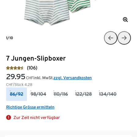
1/10
7 Jungen-Slipboxer
(106)
29.95
inkl. MwSt.
zzgl. Versandkosten
CHF
CHF/Stück
4.28
86/92
98/104
110/116
122/128
134/140
Richtige Grösse ermitteln
Zur Zeit nicht verfügbar