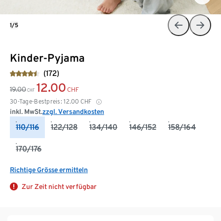
1/5
Kinder-Pyjama
(172)
12.00
19.00
CHF
CHF
30-Tage-Bestpreis:
12.00
CHF
inkl. MwSt.
zzgl. Versandkosten
110/116
122/128
134/140
146/152
158/164
170/176
Richtige Grösse ermitteln
Zur Zeit nicht verfügbar