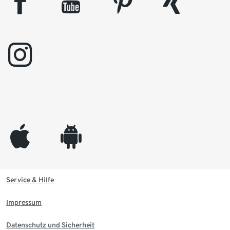
facebook
youtube
pinterest
xing
instagram
appleinc
android
Service & Hilfe
Impressum
Datenschutz und Sicherheit