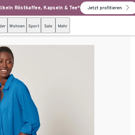
ikeln Röstkaffee, Kapseln & Tee*
Jetzt profitieren
der
Wohnen
Sport
Sale
Mehr