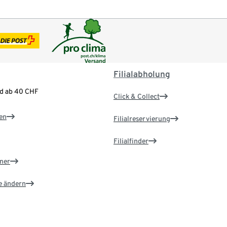
Filialabholung
nd ab 40 CHF
Click & Collect
en
Filialreservierung
Filialfinder
ner
e ändern