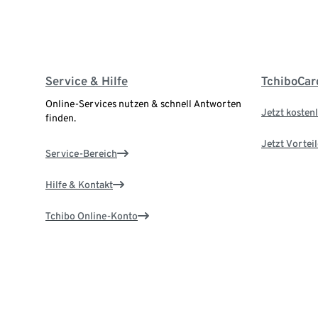
Service & Hilfe
TchiboCar
Online-Services nutzen & schnell Antworten
Jetzt kostenl
finden.
Jetzt Vortei
Service-Bereich
Hilfe & Kontakt
Tchibo Online-Konto