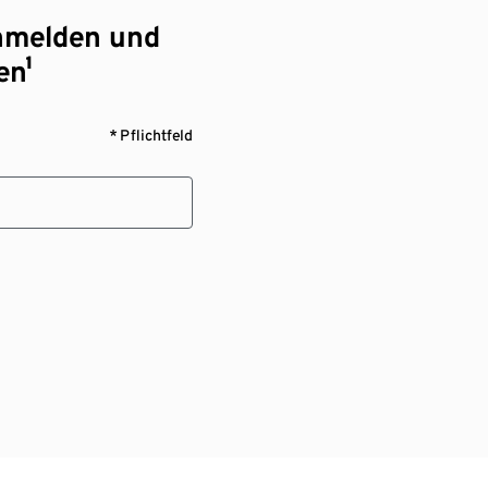
nmelden und
en¹
* Pflichtfeld