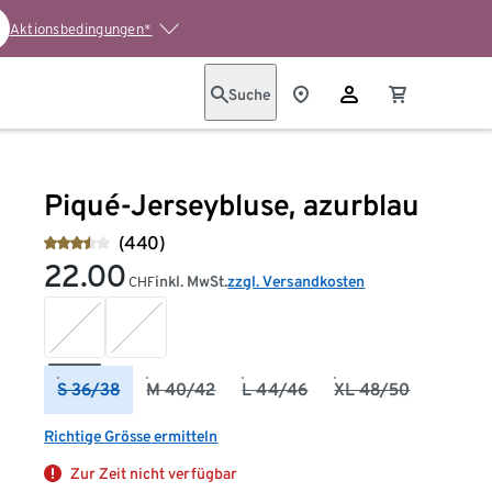
Aktionsbedingungen*
Suche
Piqué-Jerseybluse, azurblau
(440)
22.00
inkl. MwSt.
zzgl. Versandkosten
CHF
S 36/38
M 40/42
L 44/46
XL 48/50
Richtige Grösse ermitteln
Zur Zeit nicht verfügbar