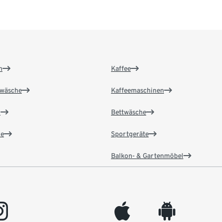
n
Kaffee
wäsche
Kaffeemaschinen
n
Bettwäsche
e
Sportgeräte
Balkon- & Gartenmöbel
gram
appleinc
android