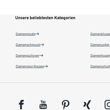
Unsere beliebtesten Kategorien
Damenmode
Damenbluse
Damenschmuck
Damenunter
Damenpullover
Damenhose
Damensporthosen
Damenschuh
facebook
youtube
pinterest
xing
insta