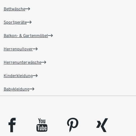
Bettwäsche
Sportgeräte
Balkon- & Gartenmöbel
Herrenpullover
Herrenunterwäsche
Kinderkleidung
Babykleidung
facebook
youtube
pinterest
xing