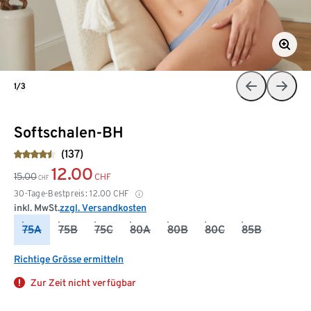
1/3
Softschalen-BH
(137)
12.00
15.00
CHF
CHF
30-Tage-Bestpreis:
12.00
CHF
inkl. MwSt.
zzgl. Versandkosten
75A
75B
75C
80A
80B
80C
85B
Richtige Grösse ermitteln
Zur Zeit nicht verfügbar