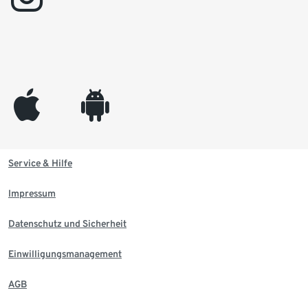
appleinc
android
Service & Hilfe
Impressum
Datenschutz und Sicherheit
Einwilligungsmanagement
AGB