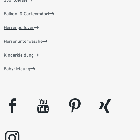
Balkon- & Gartenmöbel
Herrenpullover
Herrenunterwäsche
Kinderkleidung
Babykleidung
facebook
youtube
pinterest
xing
instagram