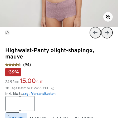
1/4
Highwaist-Panty »light-shaping«,
mauve
(94)
-39%
15.00
24.95
CHF
CHF
30-Tage-Bestpreis:
24.95
CHF
inkl. MwSt.
zzgl. Versandkosten