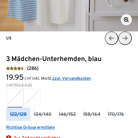
1/5
3 Mädchen-Unterhemden, blau
(286)
19.95
inkl. MwSt.
zzgl. Versandkosten
CHF
CHF/Stück
6.65
122/128
134/140
146/152
158/164
170/176
Richtige Grösse ermitteln
Zur Zeit nicht verfügbar