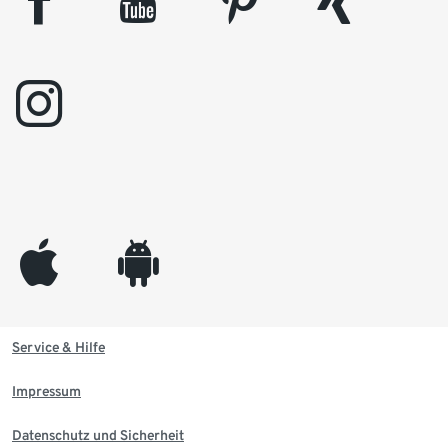
facebook
youtube
pinterest
xing
instagram
appleinc
android
Service & Hilfe
Impressum
Datenschutz und Sicherheit