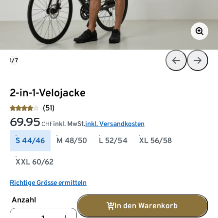
1/7
2-in-1-Velojacke
(51)
69.95
inkl. MwSt.
inkl. Versandkosten
CHF
S 44/46
M 48/50
L 52/54
XL 56/58
XXL 60/62
Richtige Grösse ermitteln
Anzahl
In den Warenkorb