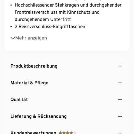
Hochschliessender Stehkragen und durchgehender
Frontreissverschluss mit Kinnschutz und
durchgehendem Untertritt
2 Reissverschluss-Eingrifftaschen
1 Reissverschluss-Rückentasche
Mehr anzeigen
Reflektierende Designelemente an Ärmelsaum,
oberer Rückenpartie sowie Front-/ und
Rückentaschen-Reissverschluss
Verlängerter und abgerundeter Rücken
Produktbeschreibung
Material & Pflege
Qualität
Lieferung & Rücksendung
Kundenbewertungen