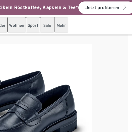
ikeln Röstkaffee, Kapseln & Tee*
Jetzt profitieren
der
Wohnen
Sport
Sale
Mehr