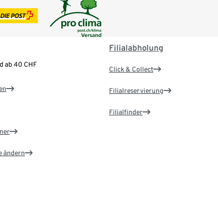
Filialabholung
nd ab 40 CHF
Click & Collect
en
Filialreservierung
Filialfinder
ner
e ändern