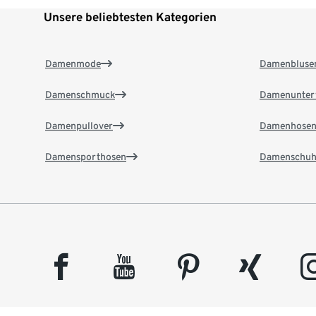
Unsere beliebtesten Kategorien
Damenmode
Damenbluse
Damenschmuck
Damenunter
Damenpullover
Damenhose
Damensporthosen
Damenschuh
facebook
youtube
pinterest
xing
insta