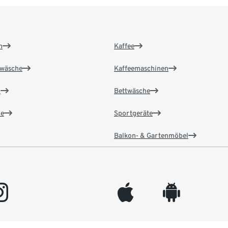
n
Kaffee
wäsche
Kaffeemaschinen
n
Bettwäsche
e
Sportgeräte
Balkon- & Gartenmöbel
gram
appleinc
android