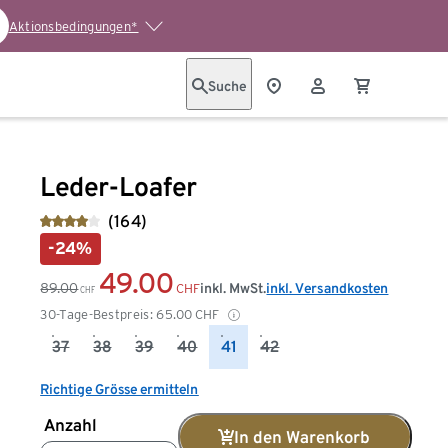
Aktionsbedingungen*
Suche
Leder-Loafer
(164)
-24%
49.00
89.00
inkl. MwSt.
inkl. Versandkosten
CHF
CHF
30-Tage-Bestpreis:
65.00
CHF
37
38
39
40
41
42
Richtige Grösse ermitteln
Anzahl
In den Warenkorb