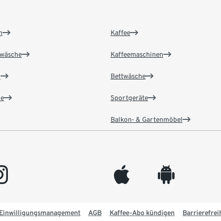
n
Kaffee
wäsche
Kaffeemaschinen
n
Bettwäsche
e
Sportgeräte
Balkon- & Gartenmöbel
gram
appleinc
android
Einwilligungsmanagement
AGB
Kaffee-Abo kündigen
Barrierefrei