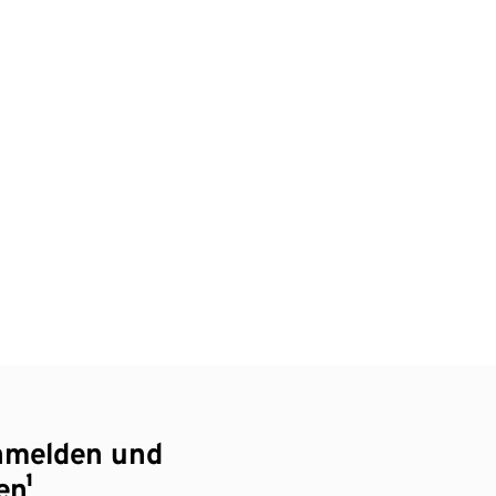
nmelden und
en¹