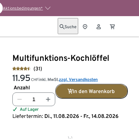
Aktionsbedingungen*
Suche
Multifunktions-Kochlöffel
(31)
11.95
inkl. MwSt.
zzgl. Versandkosten
CHF
Anzahl
In den Warenkorb
Auf Lager
Liefertermin:
Di., 11.08.2026 - Fr., 14.08.2026