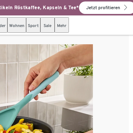
ikeln Röstkaffee, Kapseln & Tee*
Jetzt profitieren
der
Wohnen
Sport
Sale
Mehr