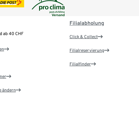
Filialabholung
nd ab 40 CHF
Click & Collect
en
Filialreservierung
Filialfinder
ner
e ändern