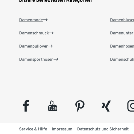
Unsere beliebtesten Kategorien
Damenmode
Damenbluse
Damenschmuck
Damenunter
Damenpullover
Damenhose
Damensporthosen
Damenschuh
facebook
youtube
pinterest
xing
insta
Service & Hilfe
Impressum
Datenschutz und Sicherheit