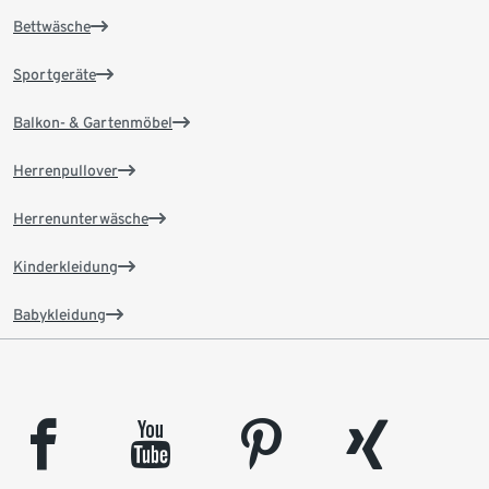
Bettwäsche
Sportgeräte
Balkon- & Gartenmöbel
Herrenpullover
Herrenunterwäsche
Kinderkleidung
Babykleidung
facebook
youtube
pinterest
xing