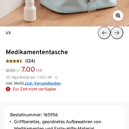
1/3
Medikamententasche
(124)
7.00
12.00
CHF
CHF
30-Tage-Bestpreis:
7.00
CHF
inkl. MwSt.
zzgl. Versandkosten
Zur Zeit nicht verfügbar
Bestellnummer: 165956
Griffbereites, geordnetes Aufbewahren von
Medikamenten und Erste-Hilfe-Material