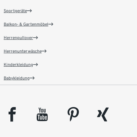
Sportgeräte
Balkon- & Gartenmöbel
Herrenpullover
Herrenunterwäsche
Kinderkleidung
Babykleidung
facebook
youtube
pinterest
xing