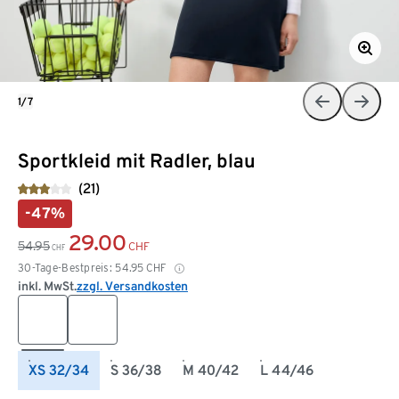
1/7
Sportkleid mit Radler, blau
(21)
-47%
29.00
54.95
CHF
CHF
30-Tage-Bestpreis:
54.95
CHF
inkl. MwSt.
zzgl. Versandkosten
XS 32/34
S 36/38
M 40/42
L 44/46