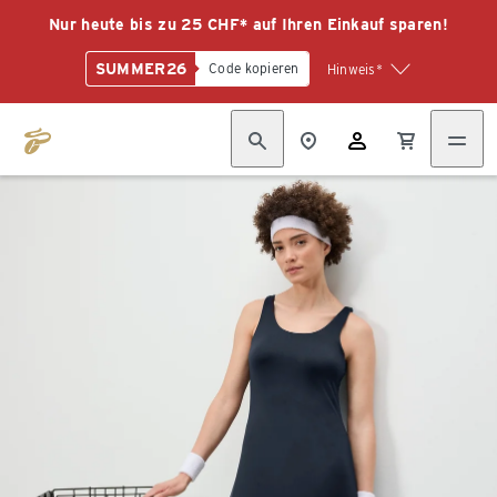
Nur heute bis zu 25 CHF* auf Ihren Einkauf sparen!
SUMMER26
Code kopieren
Hinweis*