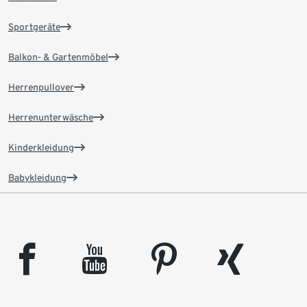
Sportgeräte
Balkon- & Gartenmöbel
Herrenpullover
Herrenunterwäsche
Kinderkleidung
Babykleidung
facebook
youtube
pinterest
xing