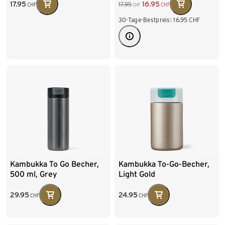
17.95
16.95
17.95
CHF
CHF
CHF
30-Tage-Bestpreis:
16.95
CHF
Kambukka To Go Becher,
Kambukka To-Go-Becher,
500 ml, Grey
Light Gold
29.95
24.95
CHF
CHF