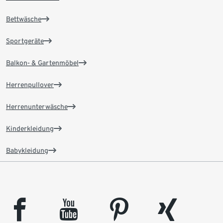
Bettwäsche
Sportgeräte
Balkon- & Gartenmöbel
Herrenpullover
Herrenunterwäsche
Kinderkleidung
Babykleidung
facebook
youtube
pinterest
xing