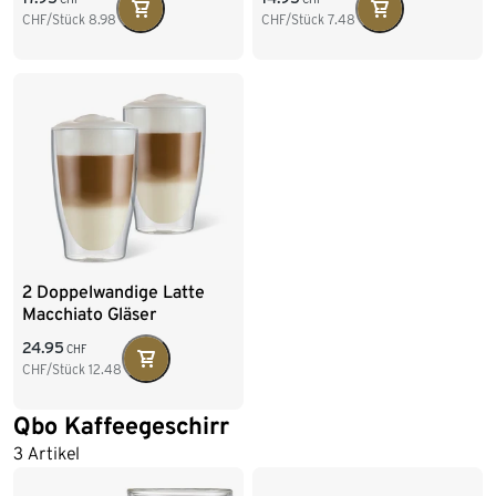
CHF/Stück
8.98
CHF/Stück
7.48
2 Doppelwandige Latte
Macchiato Gläser
24.95
CHF
CHF/Stück
12.48
Qbo Kaffeegeschirr
3 Artikel