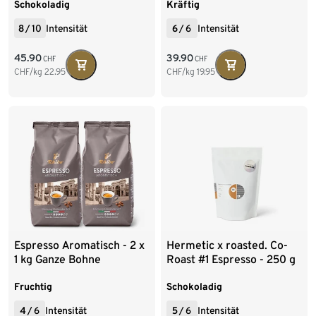
Schokoladig
Kräftig
8
/
10
Intensität
6
/
6
Intensität
45.90
39.90
CHF
CHF
CHF/kg
22.95
CHF/kg
19.95
Espresso Aromatisch - 2 x
Hermetic x roasted. Co-
1 kg Ganze Bohne
Roast #1 Espresso - 250 g
Ganze Bohne
Fruchtig
Schokoladig
4
/
6
Intensität
5
/
6
Intensität