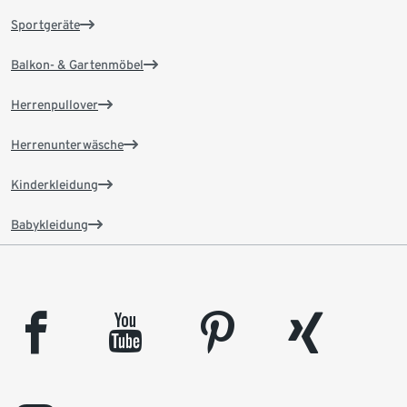
Sportgeräte
Balkon- & Gartenmöbel
Herrenpullover
Herrenunterwäsche
Kinderkleidung
Babykleidung
facebook
youtube
pinterest
xing