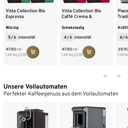
Vista Collection Bio
Vista Collection Bio
Piac
Espresso
Caffé Crema &
Tradi
Espresso
Ganz
Würzig
Schokoladig
Kräft
5
/
6
Intensität
4
/
6
Intensität
6
/
6
47.90
47.90
39.9
CHF
CHF
CHF/kg
23.95
CHF/kg
23.95
CHF/k
Unsere Vollautomaten
Ende der Auflistung
Perfekter Kaffeegenuss aus dem Vollautomaten