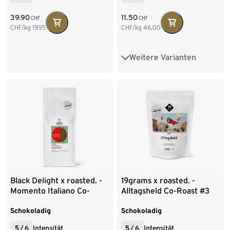
39.90
11.50
CHF
CHF
CHF/kg
19.95
CHF/kg
46.00
Weitere Varianten
250 g Ganze Bohne
1 kg Ganze Bohne
Black Delight x roasted. -
19grams x roasted. -
Momento Italiano Co-
Alltagsheld Co-Roast #3
Roast #2 Espresso - 500 g
Omni-Roast - 250 g Ganze
Ganze Bohne
Bohne
Schokoladig
Schokoladig
5
/
6
Intensität
5
/
6
Intensität