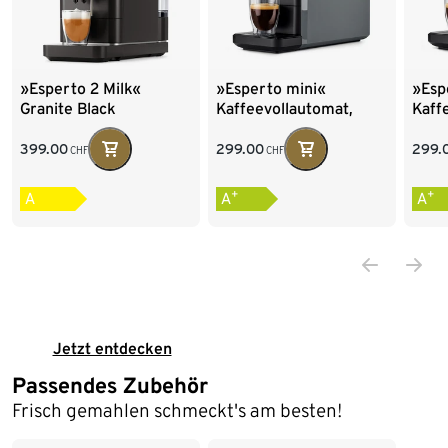
»Esperto 2 Milk«
»Esperto mini«
»Esp
Granite Black
Kaffeevollautomat,
Kaff
Grey
Blac
399.00
299.00
299.
CHF
CHF
+
+
A
A
A
Jetzt entdecken
Passendes Zubehör
Ende der Auflistung
Frisch gemahlen schmeckt's am besten!