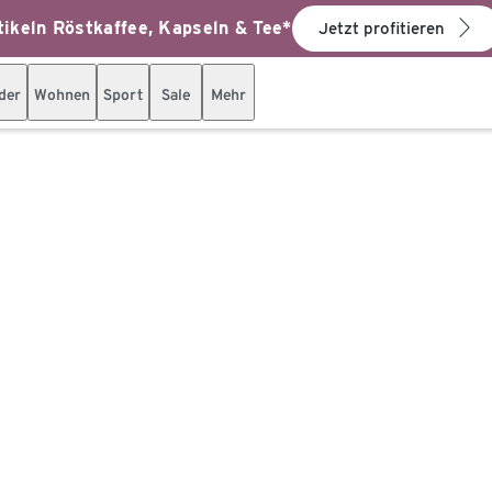
ikeln Röstkaffee, Kapseln & Tee*
Jetzt profitieren
der
Wohnen
Sport
Sale
Mehr