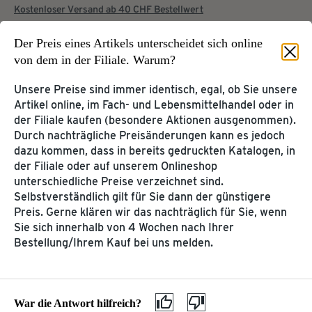
Kostenloser Versand ab 40 CHF Bestellwert
Der Preis eines Artikels unterscheidet sich online
von dem in der Filiale. Warum?
Startseite
Service & Hilfe
Unsere Preise sind immer identisch, egal, ob Sie unsere
Artikel online, im Fach- und Lebensmittelhandel oder in
KUNDENKONTO &
der Filiale kaufen (besondere Aktionen ausgenommen).
KUNDENSERVICE
TCHIBOCARD
Durch nachträgliche Preisänderungen kann es jedoch
Tchibo Online-Konto
dazu kommen, dass in bereits gedruckten Katalogen, in
Hilfe & Kontakt
der Filiale oder auf unserem Onlineshop
TchiboCard & TreueBohnen
unterschiedliche Preise verzeichnet sind.
Selbstverständlich gilt für Sie dann der günstigere
PRODUKT-
WEITERE SERVICES
Preis. Gerne klären wir das nachträglich für Sie, wenn
INFORMATIONEN
Sie sich innerhalb von 4 Wochen nach Ihrer
Katalog
Kaffee & Kaffeemaschinen
Bestellung/Ihrem Kauf bei uns melden.
Tchibo App
Entsorgung & Inhaltsstoffe
Geschenkkarte
Gefahrgut
MEINE TCHIBO FILIALE
War die Antwort hilfreich?