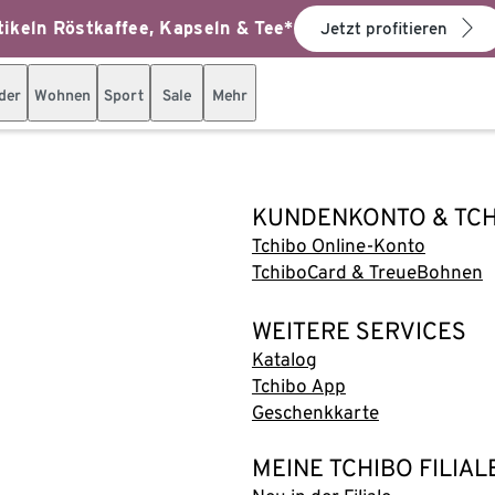
ikeln Röstkaffee, Kapseln & Tee*
Jetzt profitieren
der
Wohnen
Sport
Sale
Mehr
KUNDENKONTO & TC
Tchibo Online-Konto
TchiboCard & TreueBohnen
WEITERE SERVICES
Katalog
Tchibo App
Geschenkkarte
MEINE TCHIBO FILIAL