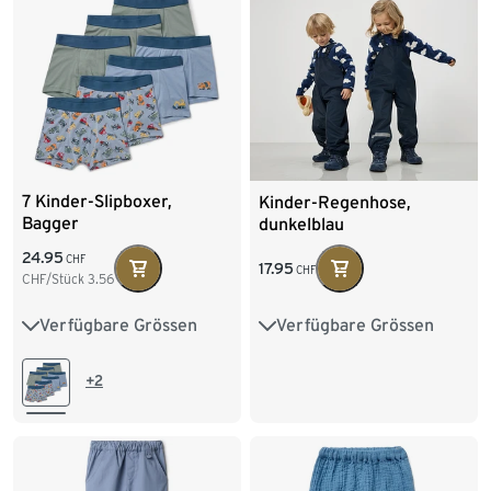
7 Kinder-Slipboxer,
Kinder-Regenhose,
Bagger
dunkelblau
24.95
CHF
17.95
CHF
CHF/Stück
3.56
Verfügbare Grössen
Verfügbare Grössen
86/92
98/104
74/80
86/92
110/116
122/128
98/104
110/116
+2
134/140
122/128