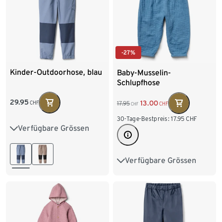
-27%
Kinder-Outdoorhose, blau
Baby-Musselin-
Schlupfhose
29.95
13.00
17.95
CHF
CHF
CHF
30-Tage-Bestpreis:
17.95
CHF
Verfügbare Grössen
86/92
98/104
110/116
122/128
Verfügbare Grössen
50/56
62/68
74/80
86/92
98/104