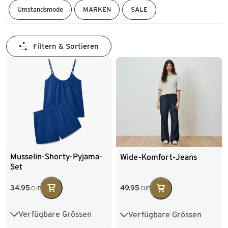
Umstandsmode
MARKEN
SALE
Filtern & Sortieren
Musselin-Shorty-Pyjama-
Wide-Komfort-Jeans
Set
34.95
49.95
CHF
CHF
Verfügbare Grössen
Verfügbare Grössen
36
38
40
36
38
40
42