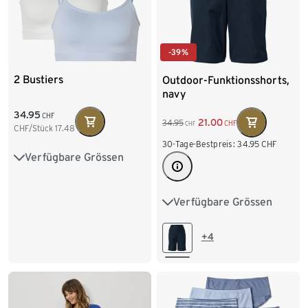
-39%
2 Bustiers
Outdoor-Funktionsshorts,
navy
34.95
CHF
21.00
34.95
CHF
CHF
CHF/Stück
17.48
30-Tage-Bestpreis:
34.95
CHF
Verfügbare Grössen
S 36/38
M 40/42
L 44/46
Verfügbare Grössen
36
38
40
42
44
46
48
+4