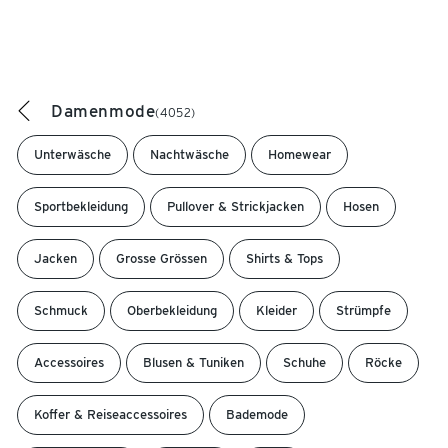
Damenmode
(4052)
Unterwäsche
Nachtwäsche
Homewear
Sportbekleidung
Pullover & Strickjacken
Hosen
Jacken
Grosse Grössen
Shirts & Tops
Schmuck
Oberbekleidung
Kleider
Strümpfe
Accessoires
Blusen & Tuniken
Schuhe
Röcke
Koffer & Reiseaccessoires
Bademode