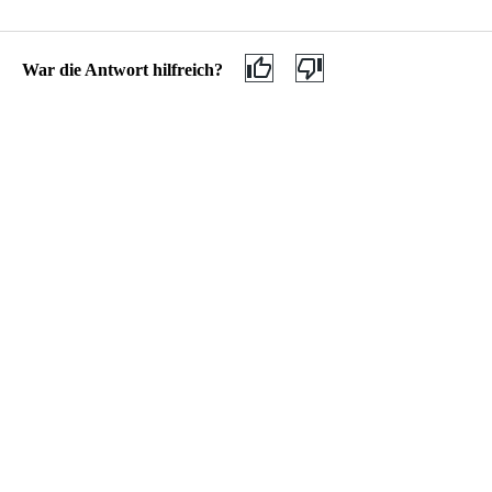
Gefahrgut
MEINE TCHIBO FILIALE
War die Antwort hilfreich?
Neu in der Filiale
ÜBER TCHIBO
Filialreservierung
Filiale finden
Datenschutz
Click & Collect
AGB
Barrierefreiheitserklärung
Kundenservice & Hilfe
Hilfethemen
Wie melde ich
Wie melde ich mich in meinem Online-Konto an