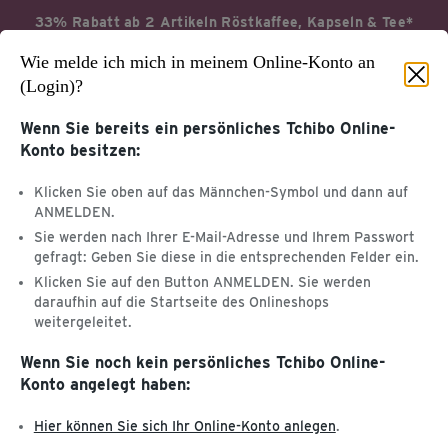
33% Rabatt ab 2 Artikeln Röstkaffee, Kapseln & Tee*
Wie melde ich mich in meinem Online-Konto an
Jetzt profitieren
Aktionsbedingungen*
(Login)?
Wenn Sie bereits ein persönliches Tchibo Online-
Konto besitzen:
Startseite
Service & Hilfe
Klicken Sie oben auf das Männchen-Symbol und dann auf
ANMELDEN.
KUNDENKONTO &
Sie werden nach Ihrer E-Mail-Adresse und Ihrem Passwort
KUNDENSERVICE
gefragt: Geben Sie diese in die entsprechenden Felder ein.
TCHIBOCARD
Klicken Sie auf den Button ANMELDEN. Sie werden
Tchibo Online-Konto
daraufhin auf die Startseite des Onlineshops
Hilfe & Kontakt
TchiboCard & TreueBohnen
weitergeleitet.
PRODUKT-
Wenn Sie noch kein persönliches Tchibo Online-
WEITERE SERVICES
INFORMATIONEN
Konto angelegt haben:
Katalog
Kaffee & Kaffeemaschinen
Tchibo App
Hier können Sie sich Ihr Online-Konto anlegen
.
Entsorgung & Inhaltsstoffe
Geschenkkarte