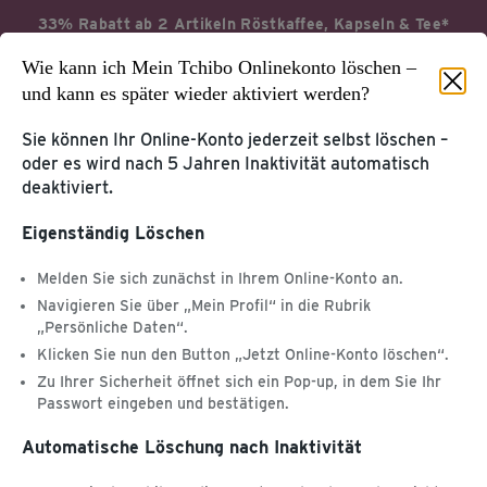
33% Rabatt ab 2 Artikeln Röstkaffee, Kapseln & Tee*
Wie kann ich Mein Tchibo Onlinekonto löschen –
Jetzt profitieren
Aktionsbedingungen*
und kann es später wieder aktiviert werden?
Sie können Ihr Online-Konto jederzeit selbst löschen –
oder es wird nach 5 Jahren Inaktivität automatisch
deaktiviert.
Startseite
Service & Hilfe
Eigenständig Löschen
KUNDENKONTO &
KUNDENSERVICE
Melden Sie sich zunächst in Ihrem Online-Konto an.
TCHIBOCARD
Navigieren Sie über „Mein Profil“ in die Rubrik
Tchibo Online-Konto
„Persönliche Daten“.
Hilfe & Kontakt
TchiboCard & TreueBohnen
Klicken Sie nun den Button „Jetzt Online-Konto löschen“.
Zu Ihrer Sicherheit öffnet sich ein Pop-up, in dem Sie Ihr
PRODUKT-
Passwort eingeben und bestätigen.
WEITERE SERVICES
INFORMATIONEN
Katalog
Kaffee & Kaffeemaschinen
Automatische Löschung nach Inaktivität
Tchibo App
Entsorgung & Inhaltsstoffe
Geschenkkarte