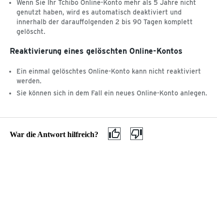
Wenn Sie Ihr Tchibo Online-Konto mehr als 5 Jahre nicht
Gefahrgut
genutzt haben, wird es automatisch deaktiviert und
innerhalb der darauffolgenden 2 bis 90 Tagen komplett
MEINE TCHIBO FILIALE
gelöscht.
Neu in der Filiale
ÜBER TCHIBO
Filialreservierung
Reaktivierung eines gelöschten Online-Kontos
Filiale finden
Datenschutz
Ein einmal gelöschtes Online-Konto kann nicht reaktiviert
Click & Collect
AGB
werden.
Barrierefreiheitserklärung
Sie können sich in dem Fall ein neues Online-Konto anlegen.
Kundenservice & Hilfe
Hilfethemen
Wie kann ich M
War die Antwort hilfreich?
Wie kann ich Mein Tchibo Onlinekonto löschen –