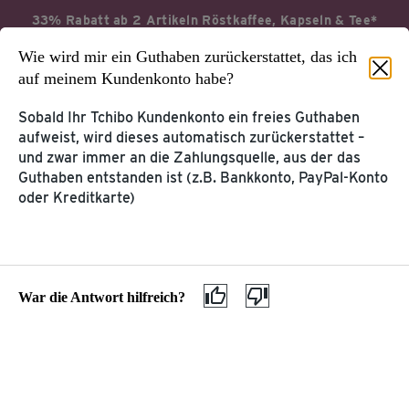
33% Rabatt ab 2 Artikeln Röstkaffee, Kapseln & Tee*
Wie wird mir ein Guthaben zurückerstattet, das ich
Jetzt profitieren
Aktionsbedingungen*
auf meinem Kundenkonto habe?
Sobald Ihr Tchibo Kundenkonto ein freies Guthaben
aufweist, wird dieses automatisch zurückerstattet –
und zwar immer an die Zahlungsquelle, aus der das
Startseite
Service & Hilfe
Guthaben entstanden ist (z.B. Bankkonto, PayPal-Konto
oder Kreditkarte)
KUNDENKONTO &
KUNDENSERVICE
TCHIBOCARD
Tchibo Online-Konto
Hilfe & Kontakt
TchiboCard & TreueBohnen
War die Antwort hilfreich?
PRODUKT-
WEITERE SERVICES
INFORMATIONEN
Katalog
Kaffee & Kaffeemaschinen
Tchibo App
Entsorgung & Inhaltsstoffe
Geschenkkarte