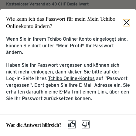
Kostenloser Versand ab 40 CHF Bestellwert
Wie kann ich das Passwort für mein Mein Tchibo
Onlinekonto ändern?
Startseite
Service & Hilfe
Wenn Sie in Ihrem
Tchibo Online-Konto
eingeloggt sind,
können Sie dort unter "Mein Profil" Ihr Passwort
KUNDENKONTO &
ändern.
KUNDENSERVICE
TCHIBOCARD
Haben Sie Ihr Passwort vergessen und können sich
Tchibo Online-Konto
Hilfe & Kontakt
nicht mehr einloggen, dann klicken Sie bitte auf der
TchiboCard & TreueBohnen
Log-In-Seite Ihres
Tchibo Online-Kontos
auf "Passwort
vergessen". Dort geben Sie Ihre E-Mail-Adresse ein. Sie
PRODUKT-
WEITERE SERVICES
erhalten daraufhin eine E-Mail mit einem Link, über den
INFORMATIONEN
Sie Ihr Passwort zurücksetzen können.
Katalog
Kaffee & Kaffeemaschinen
Tchibo App
Entsorgung & Inhaltsstoffe
Geschenkkarte
Gefahrgut
War die Antwort hilfreich?
MEINE TCHIBO FILIALE