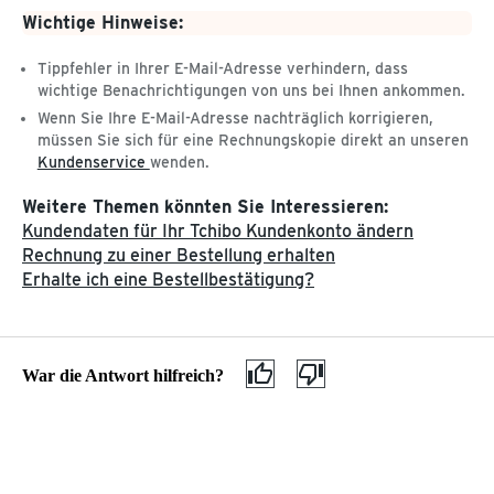
Onlinebestellung nicht erhalten, obwohl das Paket
Wichtige Hinweise:
angekommen ist. Was kann ich tun?
Tippfehler in Ihrer E-Mail-Adresse verhindern, dass
wichtige Benachrichtigungen von uns bei Ihnen ankommen.
Wenn Sie Ihre E-Mail-Adresse nachträglich korrigieren,
Das Tchibo Online-Konto
müssen Sie sich für eine Rechnungskopie direkt an unseren
Lieferstatus, Kontostand & Verwaltung
Kundenservice
wenden.
persönlicher Daten
Weitere Themen könnten Sie Interessieren:
Informationen zum Lieferstatus Ihrer Bestellung, Kontostand
Kundendaten für Ihr Tchibo Kundenkonto ändern
und Rechnungen sowie Ihren persönlichen Daten erhalten
Rechnung zu einer Bestellung erhalten
Sie in Ihrem Tchibo Online-Konto.
Erhalte ich eine Bestellbestätigung?
Zum Tchibo Online-Konto
Retoure & Reklamation
War die Antwort hilfreich?
Defekten Artikel reklamieren
Retourengutschrift
Widerruf & Reklamation von Lebensmitteln