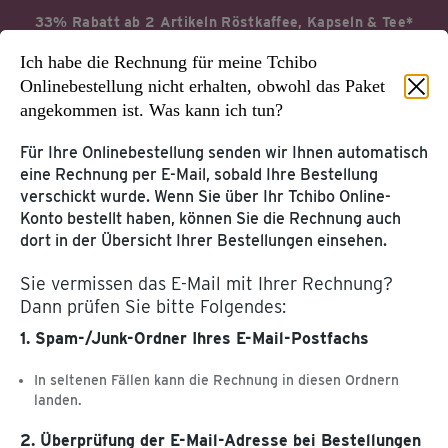
33% Rabatt ab 2 Artikeln Röstkaffee, Kapseln & Tee*
Ich habe die Rechnung für meine Tchibo
Jetzt profitieren
Aktionsbedingungen*
Onlinebestellung nicht erhalten, obwohl das Paket
angekommen ist. Was kann ich tun?
Für Ihre Onlinebestellung senden wir Ihnen automatisch
eine Rechnung per E-Mail, sobald Ihre Bestellung
Startseite
Service & Hilfe
verschickt wurde. Wenn Sie über Ihr Tchibo Online-
Konto bestellt haben, können Sie die Rechnung auch
KUNDENKONTO &
dort in der Übersicht Ihrer Bestellungen einsehen.
KUNDENSERVICE
TCHIBOCARD
Sie vermissen das E-Mail mit Ihrer Rechnung?
Tchibo Online-Konto
Dann prüfen Sie bitte Folgendes:
Hilfe & Kontakt
TchiboCard & TreueBohnen
1. Spam-/Junk-Ordner Ihres E-Mail-Postfachs
PRODUKT-
WEITERE SERVICES
INFORMATIONEN
In seltenen Fällen kann die Rechnung in diesen Ordnern
Katalog
landen.
Kaffee & Kaffeemaschinen
Tchibo App
Entsorgung & Inhaltsstoffe
2. Überprüfung der E-Mail-Adresse bei Bestellungen
Geschenkkarte