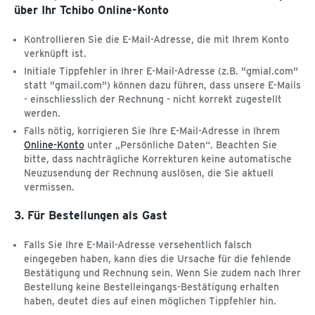
Gefahrgut
über Ihr Tchibo Online-Konto
MEINE TCHIBO FILIALE
Kontrollieren Sie die E-Mail-Adresse, die mit Ihrem Konto
verknüpft ist.
Neu in der Filiale
ÜBER TCHIBO
Initiale Tippfehler in Ihrer E-Mail-Adresse (z.B. "gmial.com"
Filialreservierung
statt "gmail.com") können dazu führen, dass unsere E-Mails
Filiale finden
Datenschutz
- einschliesslich der Rechnung - nicht korrekt zugestellt
Click & Collect
AGB
werden.
Barrierefreiheitserklärung
Falls nötig, korrigieren Sie Ihre E-Mail-Adresse in Ihrem
Kundenservice & Hilfe
Online-Konto
unter „Persönliche Daten“. Beachten Sie
bitte, dass nachträgliche Korrekturen keine automatische
Hilfethemen
Ich habe die R
Neuzusendung der Rechnung auslösen, die Sie aktuell
vermissen.
3. Für Bestellungen als Gast
Falls Sie Ihre E-Mail-Adresse versehentlich falsch
eingegeben haben, kann dies die Ursache für die fehlende
Bestätigung und Rechnung sein. Wenn Sie zudem nach Ihrer
Bestellung keine Bestelleingangs-Bestätigung erhalten
haben, deutet dies auf einen möglichen Tippfehler hin.
Ich habe die Rechnung für meine Tchibo