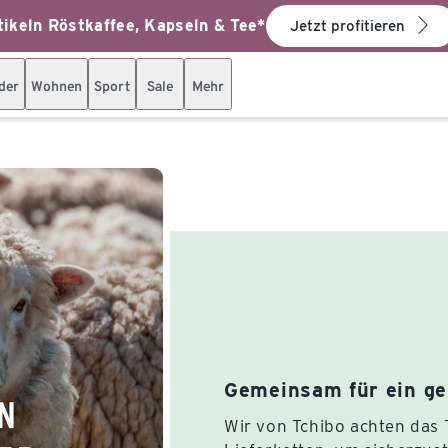
ikeln Röstkaffee, Kapseln & Tee*
Jetzt profitieren
der
Wohnen
Sport
Sale
Mehr
Gemeinsam für ein ge
Wir von Tchibo achten das T